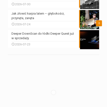
2026-07-30
Jak złowić karpia latem – głębokości,
przynęta, zanęta
0
2026-07-24
Deeper DownScan do łódki Deeper Quest już
w sprzedaży.
2026-07-23