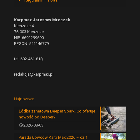
Regulamin – Portal
Karpmax Jarosław Mroczek
Kleszcze 4
76-003 Kleszcze
NIP: 6692299690
REGON: 541146779
tel. 602-461-818;
redakcja@karpmax.pl
Najnowsze
Łódka zanętowa Deeper Spark. Co oferuje
nowość od Deeper?
2026-08-03
Parada Łowców Karp Max 2026 – cz.1