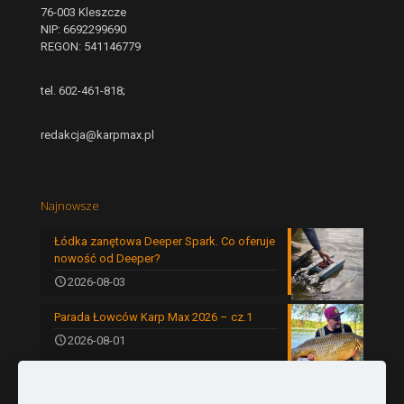
76-003 Kleszcze
NIP: 6692299690
REGON: 541146779
tel. 602-461-818;
redakcja@karpmax.pl
Najnowsze
Łódka zanętowa Deeper Spark. Co oferuje
nowość od Deeper?
2026-08-03
Parada Łowców Karp Max 2026 – cz.1
2026-08-01