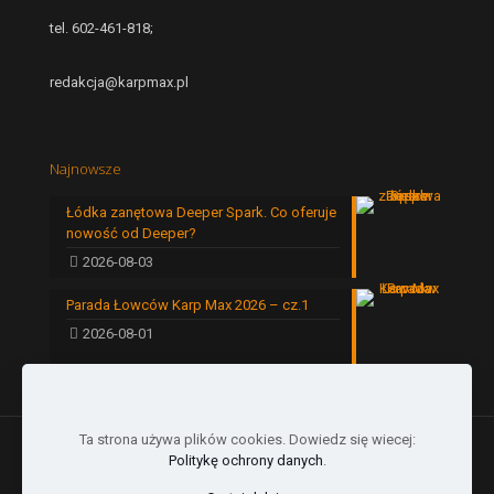
tel. 602-461-818;
redakcja@karpmax.pl
Najnowsze
Łódka zanętowa Deeper Spark. Co oferuje
nowość od Deeper?
2026-08-03
Parada Łowców Karp Max 2026 – cz.1
2026-08-01
Ta strona używa plików cookies. Dowiedz się wiecej:
Politykę ochrony danych
.