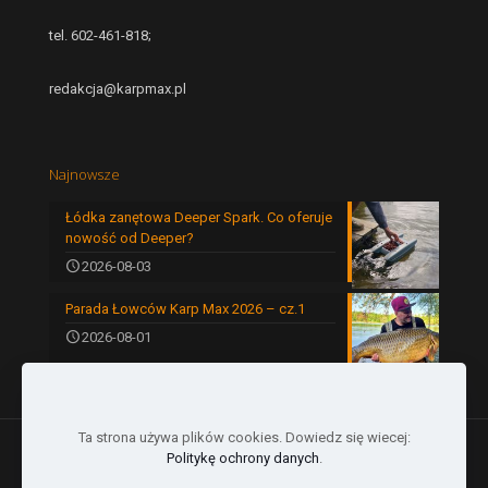
tel. 602-461-818;
redakcja@karpmax.pl
Najnowsze
Łódka zanętowa Deeper Spark. Co oferuje
nowość od Deeper?
2026-08-03
Parada Łowców Karp Max 2026 – cz.1
2026-08-01
Ta strona używa plików cookies. Dowiedz się wiecej:
Politykę ochrony danych
.