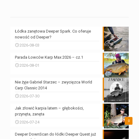
Łódka zanętowa Deeper Spark. Co oferuje
nowość od Deeper?
2026-08-03
Parada Łowców Karp Max 2026 – cz.1
2026-08-01
Nie żyje Gabriel Starzec – zwycięzca World
Carp Classic 2014
2026-07-30
Jak złowić karpia latem – głębokości,
przynęta, zanęta
0
2026-07-24
Deeper DownScan do łódki Deeper Quest już