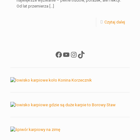
największe wyzwanie – pełne trudów, porażek, ale i lekcji.
Od lat przemierza
[…]
Czytaj dalej
Facebook
YouTube
Instagram
TikTok