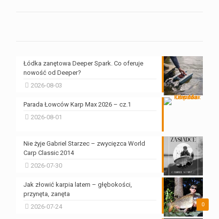
Łódka zanętowa Deeper Spark. Co oferuje
nowość od Deeper?
2026-08-03
Parada Łowców Karp Max 2026 – cz.1
2026-08-01
Nie żyje Gabriel Starzec – zwycięzca World
Carp Classic 2014
2026-07-30
Jak złowić karpia latem – głębokości,
przynęta, zanęta
0
2026-07-24