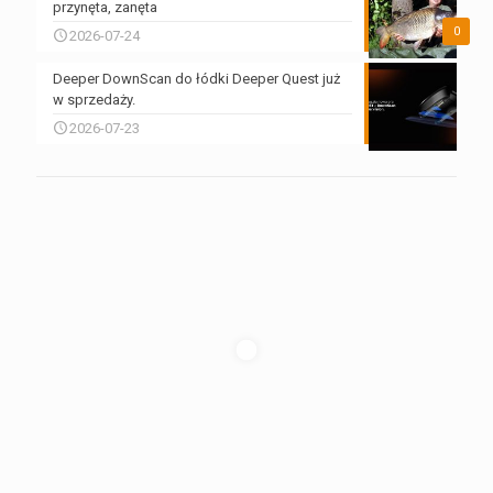
przynęta, zanęta
0
2026-07-24
Deeper DownScan do łódki Deeper Quest już
w sprzedaży.
2026-07-23