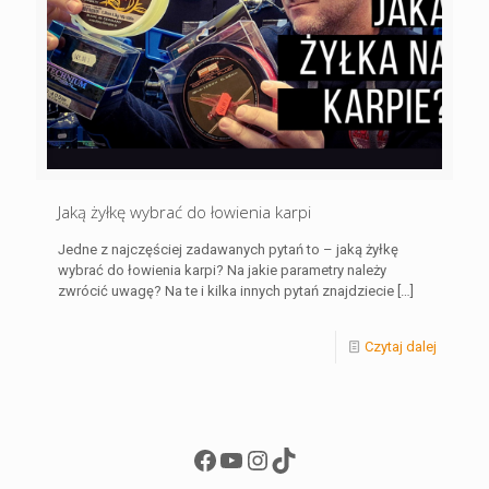
Jaką żyłkę wybrać do łowienia karpi
Jedne z najczęściej zadawanych pytań to – jaką żyłkę
wybrać do łowienia karpi? Na jakie parametry należy
zwrócić uwagę? Na te i kilka innych pytań znajdziecie
[…]
Czytaj dalej
Facebook
YouTube
Instagram
TikTok