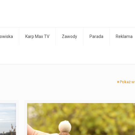
owiska
Karp Max TV
Zawody
Parada
Reklama
Pokaż w