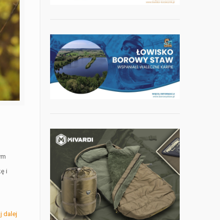
ym
ę i
j dalej