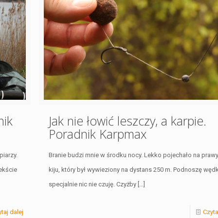
nik
Jak nie łowić leszczy, a karpie.
Poradnik Karpmax
piarzy.
Branie budzi mnie w środku nocy. Lekko pojechało na praw
ekście
kiju, który był wywieziony na dystans 250 m. Podnoszę wędk
specjalnie nic nie czuję. Czyżby
[…]
taj dalej
Czyta