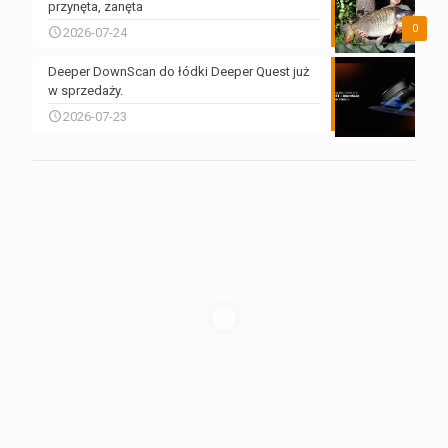
przynęta, zanęta
0
2026-07-24
Deeper DownScan do łódki Deeper Quest już
w sprzedaży.
2026-07-23