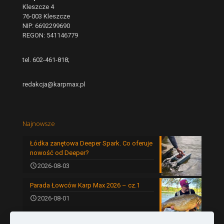
Kleszcze 4
76-003 Kleszcze
NIP: 6692299690
REGON: 541146779
tel. 602-461-818;
redakcja@karpmax.pl
Najnowsze
Łódka zanętowa Deeper Spark. Co oferuje
nowość od Deeper?
2026-08-03
Parada Łowców Karp Max 2026 – cz.1
2026-08-01