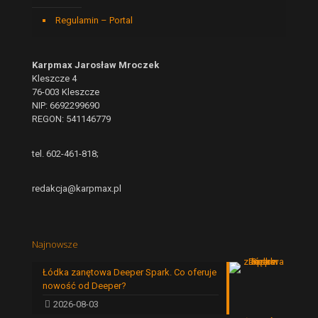
Regulamin – Portal
Karpmax Jarosław Mroczek
Kleszcze 4
76-003 Kleszcze
NIP: 6692299690
REGON: 541146779
tel. 602-461-818;
redakcja@karpmax.pl
Najnowsze
Łódka zanętowa Deeper Spark. Co oferuje
nowość od Deeper?
2026-08-03