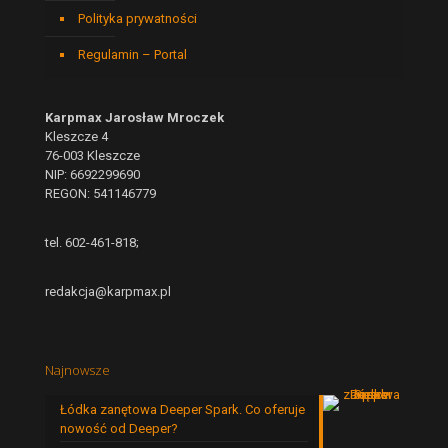
Polityka prywatności
Regulamin – Portal
Karpmax Jarosław Mroczek
Kleszcze 4
76-003 Kleszcze
NIP: 6692299690
REGON: 541146779
tel. 602-461-818;
redakcja@karpmax.pl
Najnowsze
Łódka zanętowa Deeper Spark. Co oferuje
nowość od Deeper?