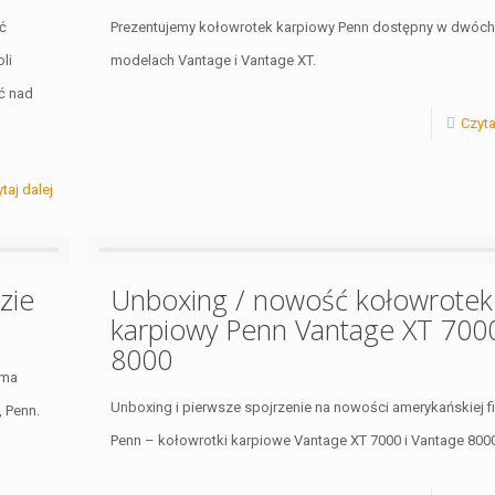
ć
Prezentujemy kołowrotek karpiowy Penn dostępny w dwóc
li
modelach Vantage i Vantage XT.
ć nad
Czyta
taj dalej
zie
Unboxing / nowość kołowrotek
karpiowy Penn Vantage XT 7000
8000
 ma
Unboxing i pierwsze spojrzenie na nowości amerykańskiej f
, Penn.
Penn – kołowrotki karpiowe Vantage XT 7000 i Vantage 8000