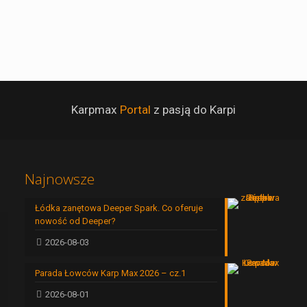
Karpmax
Portal
z pasją do Karpi
Najnowsze
Łódka zanętowa Deeper Spark. Co oferuje
nowość od Deeper?
2026-08-03
Parada Łowców Karp Max 2026 – cz.1
2026-08-01