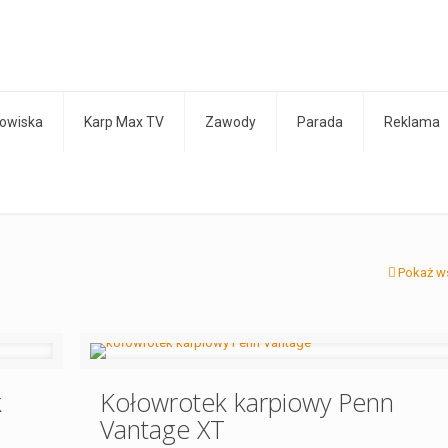
owiska
Karp Max TV
Zawody
Parada
Reklama
Pokaż w
k
Kołowrotek karpiowy Penn
Vantage XT