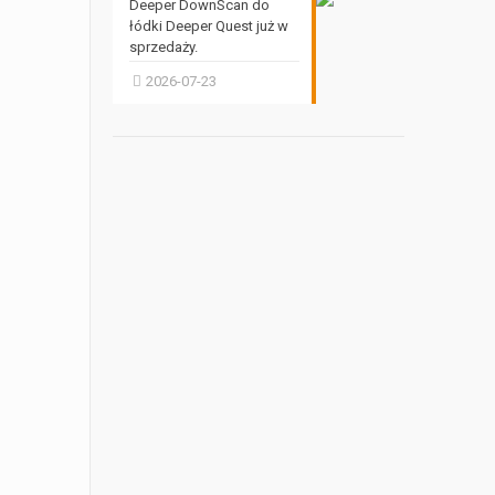
Deeper DownScan do
łódki Deeper Quest już w
sprzedaży.
2026-07-23