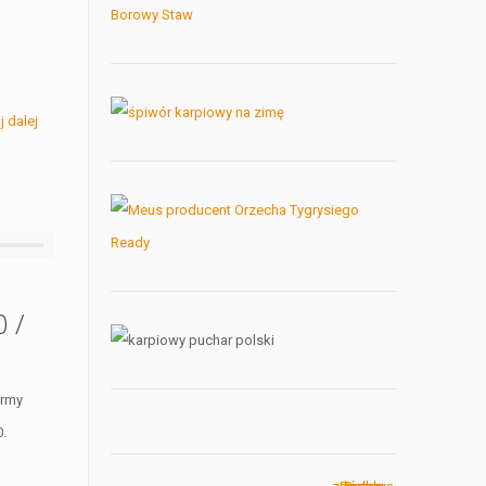
h
j dalej
 /
irmy
.