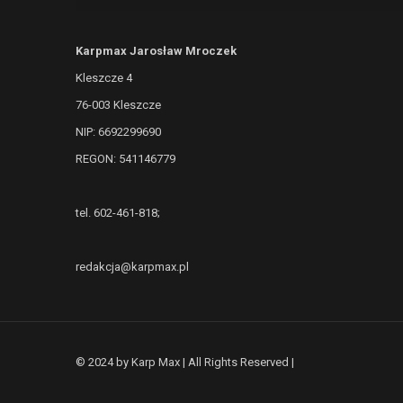
Karpmax Jarosław Mroczek
Kleszcze 4
76-003 Kleszcze
NIP: 6692299690
REGON: 541146779
tel. 602-461-818;
redakcja@karpmax.pl
© 2024 by Karp Max | All Rights Reserved |