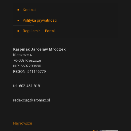
Kontakt
Polityka prywatności
Regulamin – Portal
Karpmax Jarosław Mroczek
Kleszcze 4
76-003 Kleszcze
NIP: 6692299690
REGON: 541146779
tel. 602-461-818;
redakcja@karpmax.pl
Najnowsze