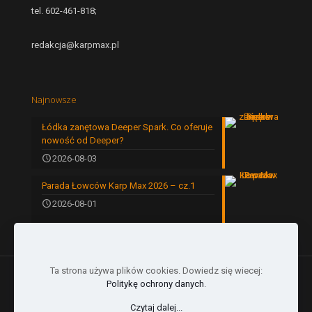
tel. 602-461-818;
redakcja@karpmax.pl
Najnowsze
Łódka zanętowa Deeper Spark. Co oferuje
nowość od Deeper?
2026-08-03
Parada Łowców Karp Max 2026 – cz.1
2026-08-01
Ta strona używa plików cookies. Dowiedz się wiecej:
Politykę ochrony danych
.
Czytaj dalej...