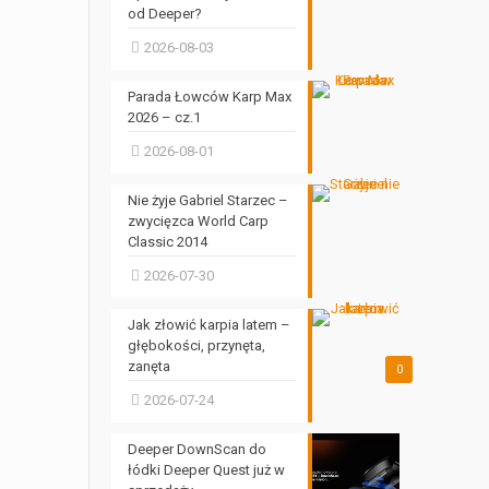
od Deeper?
2026-08-03
Parada Łowców Karp Max
2026 – cz.1
2026-08-01
Nie żyje Gabriel Starzec –
zwycięzca World Carp
Classic 2014
2026-07-30
Jak złowić karpia latem –
głębokości, przynęta,
zanęta
0
2026-07-24
Deeper DownScan do
łódki Deeper Quest już w