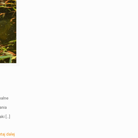
malne
ania
aki
[…]
taj dalej