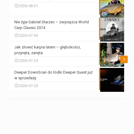
2026-08-01
Nie żyje Gabriel Starzec – zwycięzca World
Carp Classic 2014
2026-07-30
Jak złowić karpia latem – głębokości,
przynęta, zanęta
0
2026-07-24
Deeper DownScan do łódki Deeper Quest już
w sprzedaży.
2026-07-23