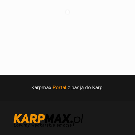
Karpmax
Portal
z pasją do Karpi