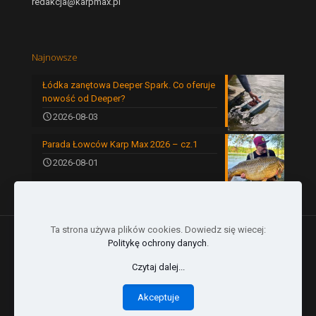
redakcja@karpmax.pl
Najnowsze
Łódka zanętowa Deeper Spark. Co oferuje
nowość od Deeper?
2026-08-03
Parada Łowców Karp Max 2026 – cz.1
2026-08-01
Ta strona używa plików cookies. Dowiedz się wiecej:
Politykę ochrony danych
.
Czytaj dalej...
© 2024 by Karp Max | All Rights Reserved |
Akceptuje