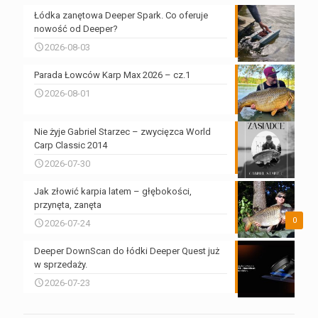
Łódka zanętowa Deeper Spark. Co oferuje
nowość od Deeper?
2026-08-03
Parada Łowców Karp Max 2026 – cz.1
2026-08-01
Nie żyje Gabriel Starzec – zwycięzca World
Carp Classic 2014
2026-07-30
Jak złowić karpia latem – głębokości,
przynęta, zanęta
0
2026-07-24
Deeper DownScan do łódki Deeper Quest już
w sprzedaży.
2026-07-23