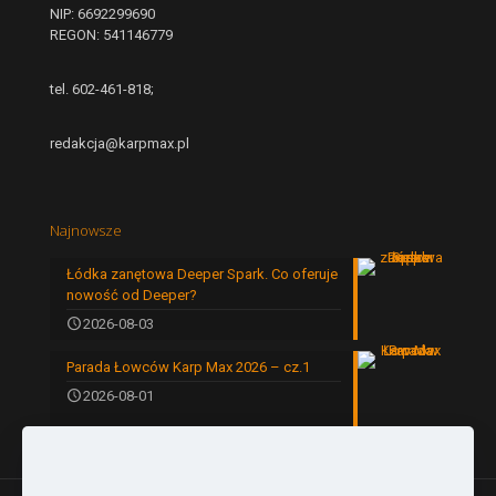
NIP: 6692299690
REGON: 541146779
tel. 602-461-818;
redakcja@karpmax.pl
Najnowsze
Łódka zanętowa Deeper Spark. Co oferuje
nowość od Deeper?
2026-08-03
Parada Łowców Karp Max 2026 – cz.1
2026-08-01