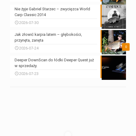
Nie żyje Gabriel Starzec – zwycięzca World
Carp Classic 2014
2026-07-30
Jak złowić karpia latem – głębokości,
przynęta, zanęta
0
2026-07-24
Deeper DownScan do łódki Deeper Quest już
w sprzedaży.
2026-07-23