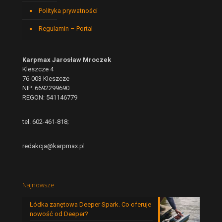
Polityka prywatności
Regulamin – Portal
Karpmax Jarosław Mroczek
Kleszcze 4
76-003 Kleszcze
NIP: 6692299690
REGON: 541146779
tel. 602-461-818;
redakcja@karpmax.pl
Najnowsze
Łódka zanętowa Deeper Spark. Co oferuje
nowość od Deeper?