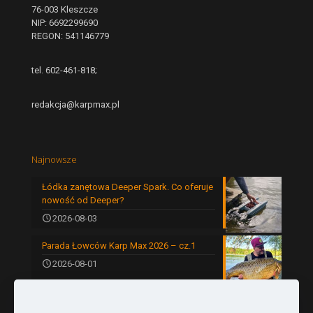
76-003 Kleszcze
NIP: 6692299690
REGON: 541146779
tel. 602-461-818;
redakcja@karpmax.pl
Najnowsze
Łódka zanętowa Deeper Spark. Co oferuje
nowość od Deeper?
2026-08-03
Parada Łowców Karp Max 2026 – cz.1
2026-08-01