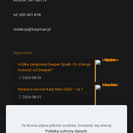
REGON: 541146779
tel. 602-461-818;
redakcja@karpmax.pl
Najnowsze
Łódka zanętowa Deeper Spark. Co oferuje
nowość od Deeper?
2026-08-03
Parada Łowców Karp Max 2026 – cz.1
2026-08-01
Ta strona używa plików cookies. Dowiedz się wiecej:
Politykę ochrony danych
.