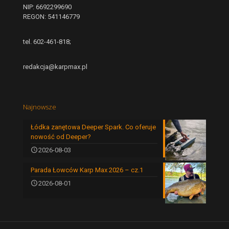
NIP: 6692299690
REGON: 541146779
tel. 602-461-818;
redakcja@karpmax.pl
Najnowsze
Łódka zanętowa Deeper Spark. Co oferuje
nowość od Deeper?
2026-08-03
Parada Łowców Karp Max 2026 – cz.1
2026-08-01