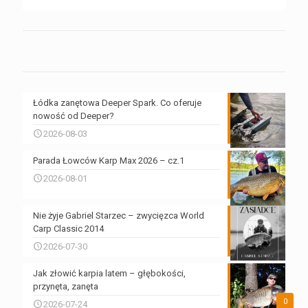
Łódka zanętowa Deeper Spark. Co oferuje
nowość od Deeper?
2026-08-03
Parada Łowców Karp Max 2026 – cz.1
2026-08-01
Nie żyje Gabriel Starzec – zwycięzca World
Carp Classic 2014
2026-07-30
Jak złowić karpia latem – głębokości,
przynęta, zanęta
0
2026-07-24