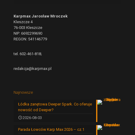
Karpmax Jarosław Mroczek
Kleszcze 4
76-003 Kleszcze
NIP: 6692299690
REGON: 541146779
tel. 602-461-818;
redakcja@karpmax.pl
Najnowsze
Łódka zanętowa Deeper Spark. Co oferuje
nowość od Deeper?
2026-08-03
Parada Łowców Karp Max 2026 – cz.1