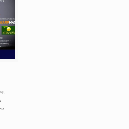
Cup,
y
cie