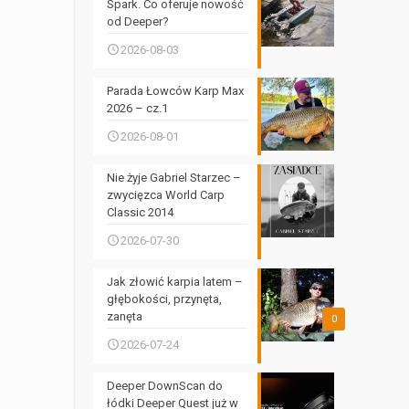
Spark. Co oferuje nowość
od Deeper?
2026-08-03
Parada Łowców Karp Max
2026 – cz.1
2026-08-01
Nie żyje Gabriel Starzec –
zwycięzca World Carp
Classic 2014
2026-07-30
Jak złowić karpia latem –
głębokości, przynęta,
zanęta
0
2026-07-24
Deeper DownScan do
łódki Deeper Quest już w