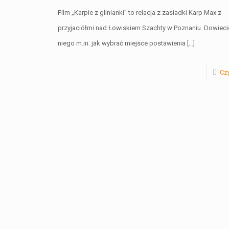
Film „Karpie z glinianki” to relacja z zasiadki Karp Max z
przyjaciółmi nad Łowiskiem Szachty w Poznaniu. Dowiecie
niego m.in. jak wybrać miejsce postawienia
[…]
Czy