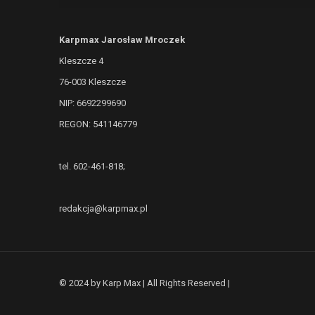
Karpmax Jarosław Mroczek
Kleszcze 4
76-003 Kleszcze
NIP: 6692299690
REGON: 541146779
tel. 602-461-818;
redakcja@karpmax.pl
© 2024 by Karp Max | All Rights Reserved |