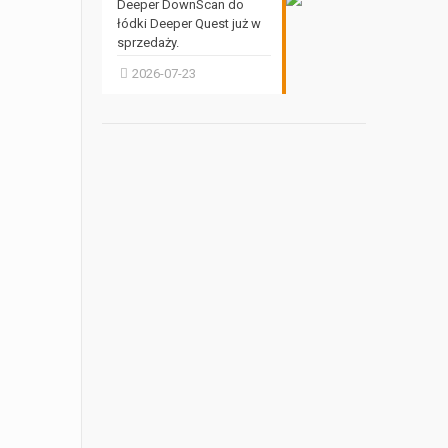
Deeper DownScan do
łódki Deeper Quest już w
sprzedaży.
2026-07-23