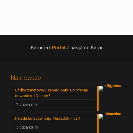
Karpmax
Portal
z pasją do Karpi
Najnowsze
Łódka zanętowa Deeper Spark. Co oferuje
nowość od Deeper?
2026-08-03
Parada Łowców Karp Max 2026 – cz.1
2026-08-01