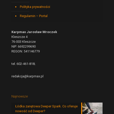
Polityka prywatności
Regulamin – Portal
Karpmax Jarosław Mroczek
Kleszcze 4
76-003 Kleszcze
NIP: 6692299690
REGON: 541146779
tel. 602-461-818;
redakcja@karpmax.pl
Najnowsze
Łódka zanętowa Deeper Spark. Co oferuje
nowość od Deeper?