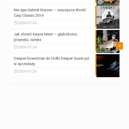
Nie żyje Gabriel Starzec – zwycięzca World
Carp Classic 2014
2026-07-30
Jak złowić karpia latem – głębokości,
przynęta, zanęta
0
2026-07-24
Deeper DownScan do łódki Deeper Quest już
w sprzedaży.
2026-07-23