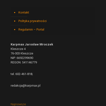
Kontakt
Polityka prywatności
Regulamin – Portal
Karpmax Jarosław Mroczek
Kleszcze 4
76-003 Kleszcze
NIP: 6692299690
REGON: 541146779
tel. 602-461-818;
redakcja@karpmax.pl
Najnowsze