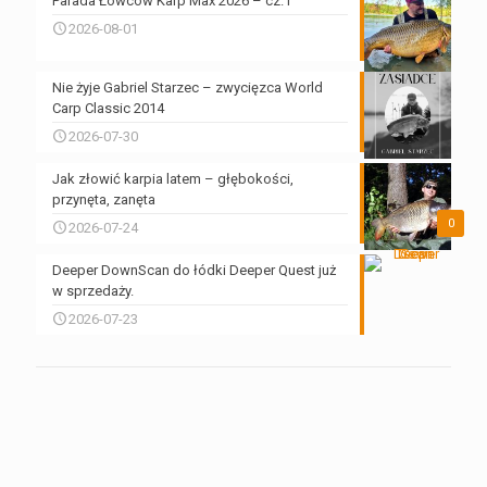
Parada Łowców Karp Max 2026 – cz.1
2026-08-01
Nie żyje Gabriel Starzec – zwycięzca World
Carp Classic 2014
2026-07-30
Jak złowić karpia latem – głębokości,
przynęta, zanęta
0
2026-07-24
Deeper DownScan do łódki Deeper Quest już
w sprzedaży.
2026-07-23