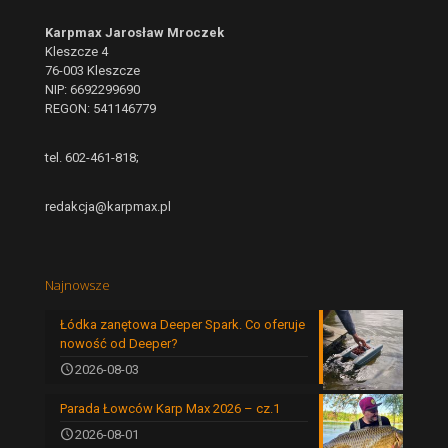
Karpmax Jarosław Mroczek
Kleszcze 4
76-003 Kleszcze
NIP: 6692299690
REGON: 541146779
tel. 602-461-818;
redakcja@karpmax.pl
Najnowsze
Łódka zanętowa Deeper Spark. Co oferuje
nowość od Deeper?
2026-08-03
Parada Łowców Karp Max 2026 – cz.1
2026-08-01