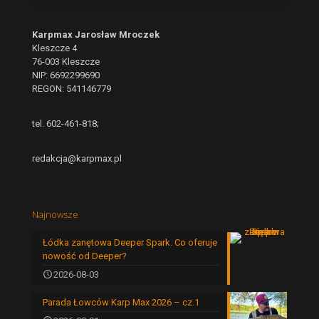
Karpmax Jarosław Mroczek
Kleszcze 4
76-003 Kleszcze
NIP: 6692299690
REGON: 541146779
tel. 602-461-818;
redakcja@karpmax.pl
Najnowsze
Łódka zanętowa Deeper Spark. Co oferuje
nowość od Deeper?
2026-08-03
Parada Łowców Karp Max 2026 – cz.1