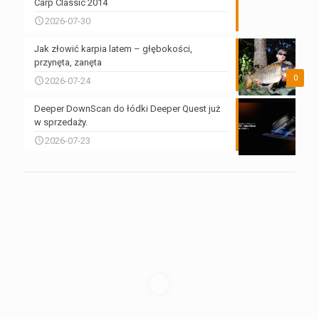
Carp Classic 2014
2026-07-30
Jak złowić karpia latem – głębokości,
przynęta, zanęta
0
2026-07-24
Deeper DownScan do łódki Deeper Quest już
w sprzedaży.
2026-07-23