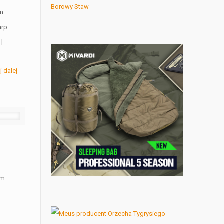
im
arp
…]
j dalej
im.