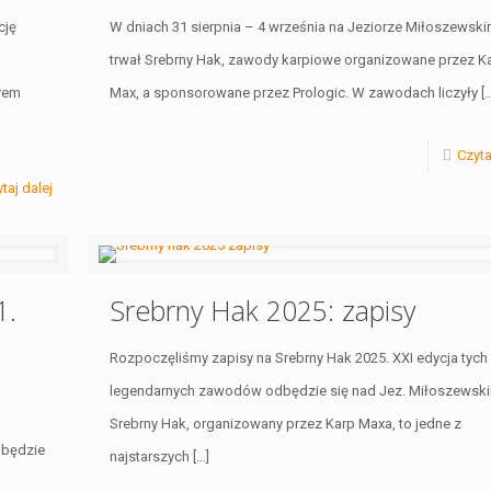
cję
W dniach 31 sierpnia – 4 września na Jeziorze Miłoszewsk
trwał Srebrny Hak, zawody karpiowe organizowane przez K
rem
Max, a sponsorowane przez Prologic. W zawodach liczyły
[
Czyta
taj dalej
1.
Srebrny Hak 2025: zapisy
Rozpoczęliśmy zapisy na Srebrny Hak 2025. XXI edycja tych
legendarnych zawodów odbędzie się nad Jez. Miłoszewsk
Srebrny Hak, organizowany przez Karp Maxa, to jedne z
dbędzie
najstarszych
[…]