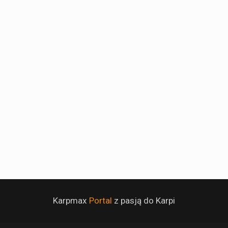
Karpmax
Portal
z pasją do Karpi