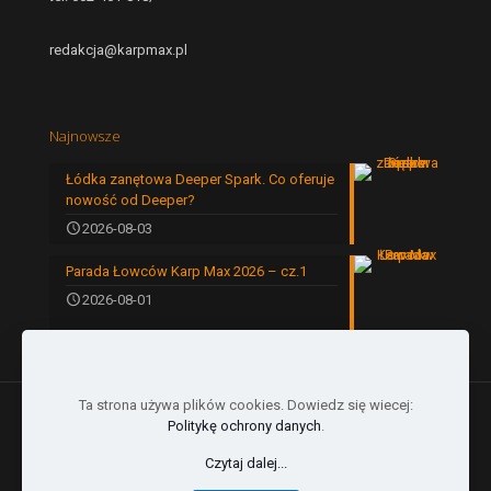
redakcja@karpmax.pl
Najnowsze
Łódka zanętowa Deeper Spark. Co oferuje
nowość od Deeper?
2026-08-03
Parada Łowców Karp Max 2026 – cz.1
2026-08-01
Ta strona używa plików cookies. Dowiedz się wiecej:
Politykę ochrony danych
.
Czytaj dalej...
© 2024 by Karp Max | All Rights Reserved |