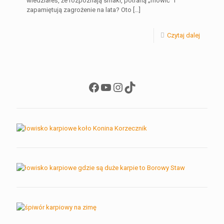
wiedziałeś, że rozpoznają smaki, potrafią „mówić” i
zapamiętują zagrożenie na lata? Oto
[…]
Czytaj dalej
Facebook
YouTube
Instagram
TikTok