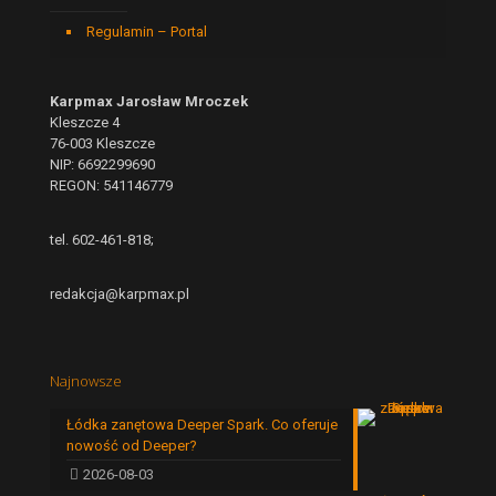
Regulamin – Portal
Karpmax Jarosław Mroczek
Kleszcze 4
76-003 Kleszcze
NIP: 6692299690
REGON: 541146779
tel. 602-461-818;
redakcja@karpmax.pl
Najnowsze
Łódka zanętowa Deeper Spark. Co oferuje
nowość od Deeper?
2026-08-03