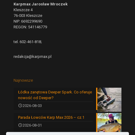
Karpmax Jarosław Mroczek
Kleszcze 4
76-003 Kleszcze
NIP: 6692299690
REGON: 541146779
tel. 602-461-818;
redakcja@karpmax.pl
Najnowsze
Łódka zanętowa Deeper Spark. Co oferuje
nowość od Deeper?
2026-08-03
Parada Łowców Karp Max 2026 – cz.1
2026-08-01