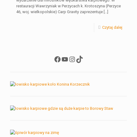
wydarzenie dla miłośników wędkarstwa karpiowego. W
restauracji Wawrzyniak w Perzycach k. Krotoszyna (Perzyce
46, woj. wielkopolskie) Carp Gravity zaprezentuje
[…]
Czytaj dalej
Facebook
YouTube
Instagram
TikTok