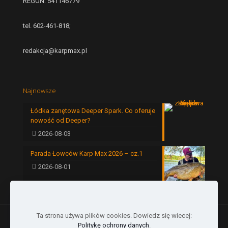
REGON: 541146779
tel. 602-461-818;
redakcja@karpmax.pl
Najnowsze
Łódka zanętowa Deeper Spark. Co oferuje
nowość od Deeper?
2026-08-03
Parada Łowców Karp Max 2026 – cz.1
2026-08-01
Ta strona używa plików cookies. Dowiedz się wiecej:
Politykę ochrony danych
.