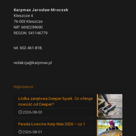
Karpmax Jarosław Mroczek
Kleszcze 4
76-003 Kleszcze
NIP: 6692299690
REGON: 541146779
tel. 602-461-818;
redakcja@karpmax.pl
Najnowsze
Łódka zanętowa Deeper Spark. Co oferuje
nowość od Deeper?
2026-08-03
Parada Łowców Karp Max 2026 – cz.1
2026-08-01