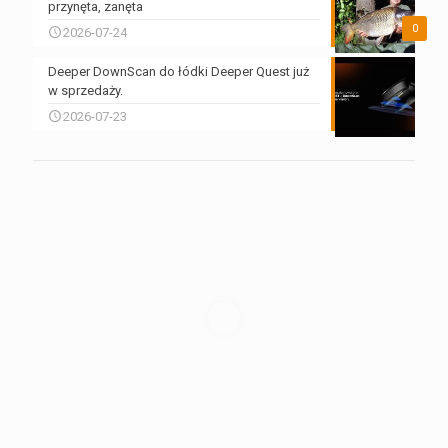
przynęta, zanęta
0
2026-07-24
Deeper DownScan do łódki Deeper Quest już
w sprzedaży.
2026-07-23