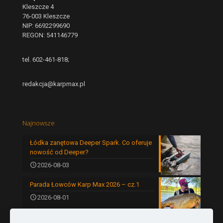
Kleszcze 4
76-003 Kleszcze
NIP: 6692299690
REGON: 541146779
tel. 602-461-818;
redakcja@karpmax.pl
Najnowsze
Łódka zanętowa Deeper Spark. Co oferuje
nowość od Deeper?
2026-08-03
Parada Łowców Karp Max 2026 – cz.1
2026-08-01