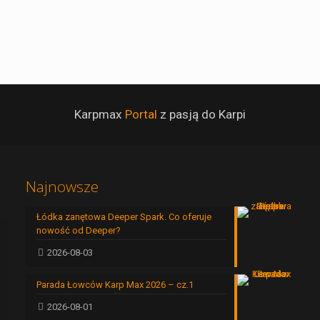
Karpmax
Portal
z pasją do Karpi
Najnowsze
Łódka zanętowa Deeper Spark. Co oferuje
nowość od Deeper?
2026-08-03
Parada Łowców Karp Max 2026 – cz.1
2026-08-01