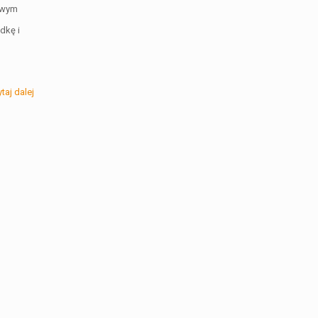
awym
dkę i
taj dalej