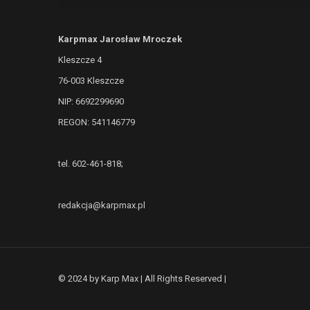
Karpmax Jarosław Mroczek
Kleszcze 4
76-003 Kleszcze
NIP: 6692299690
REGON: 541146779
tel. 602-461-818;
redakcja@karpmax.pl
© 2024 by Karp Max | All Rights Reserved |