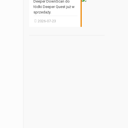
Deeper DownScan do
łódki Deeper Quest już w
sprzedaży.
2026-07-23