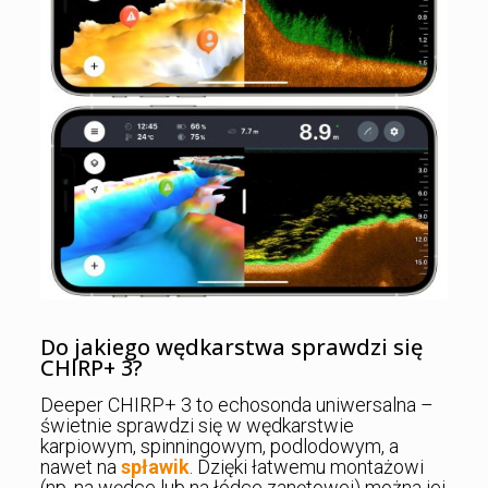
Do jakiego wędkarstwa sprawdzi się
CHIRP+ 3?
Deeper CHIRP+ 3 to echosonda uniwersalna –
świetnie sprawdzi się w wędkarstwie
karpiowym, spinningowym, podlodowym, a
nawet na
spławik
. Dzięki łatwemu montażowi
(np. na wędce lub na łódce zanętowej) można jej