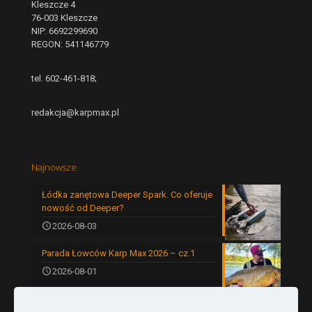
Kleszcze 4
76-003 Kleszcze
NIP: 6692299690
REGON: 541146779
tel. 602-461-818;
redakcja@karpmax.pl
Najnowsze
Łódka zanętowa Deeper Spark. Co oferuje
nowość od Deeper?
2026-08-03
Parada Łowców Karp Max 2026 – cz.1
2026-08-01