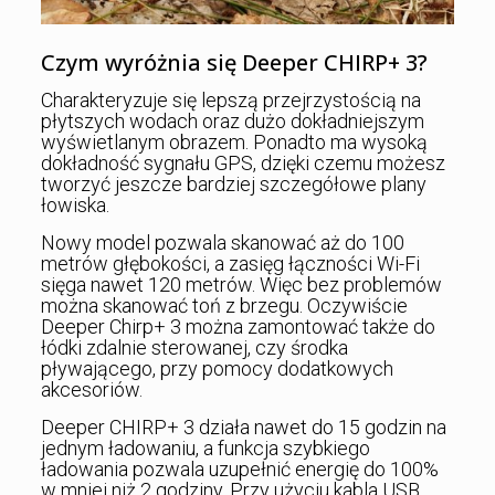
Czym wyróżnia się Deeper CHIRP+ 3?
Charakteryzuje się lepszą przejrzystością na
płytszych wodach oraz dużo dokładniejszym
wyświetlanym obrazem. Ponadto ma wysoką
dokładność sygnału GPS, dzięki czemu możesz
tworzyć jeszcze bardziej szczegółowe plany
łowiska.
Nowy model pozwala skanować aż do 100
metrów głębokości, a zasięg łączności Wi-Fi
sięga nawet 120 metrów. Więc bez problemów
można skanować toń z brzegu. Oczywiście
Deeper Chirp+ 3 można zamontować także do
łódki zdalnie sterowanej, czy środka
pływającego, przy pomocy dodatkowych
akcesoriów.
Deeper CHIRP+ 3 działa nawet do 15 godzin na
jednym ładowaniu, a funkcja szybkiego
ładowania pozwala uzupełnić energię do 100%
w mniej niż 2 godziny. Przy użyciu kabla USB