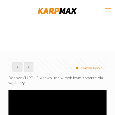
Pokaż wszystko
Deeper CHIRP+ 3 – rewolucja w mobilnym sonarze dla
wędkarzy