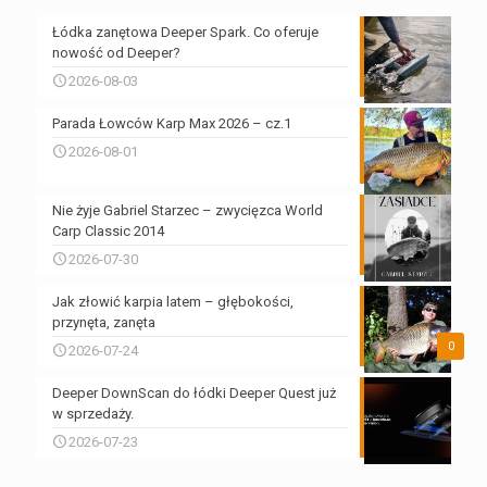
Łódka zanętowa Deeper Spark. Co oferuje
nowość od Deeper?
2026-08-03
Parada Łowców Karp Max 2026 – cz.1
2026-08-01
Nie żyje Gabriel Starzec – zwycięzca World
Carp Classic 2014
2026-07-30
Jak złowić karpia latem – głębokości,
przynęta, zanęta
0
2026-07-24
Deeper DownScan do łódki Deeper Quest już
w sprzedaży.
2026-07-23