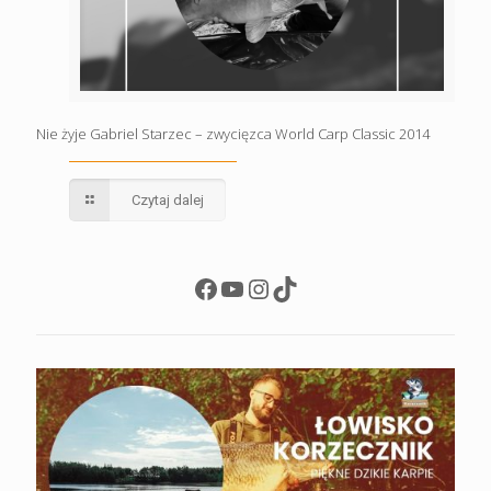
Nie żyje Gabriel Starzec – zwycięzca World Carp Classic 2014
Czytaj dalej
Facebook
YouTube
Instagram
TikTok