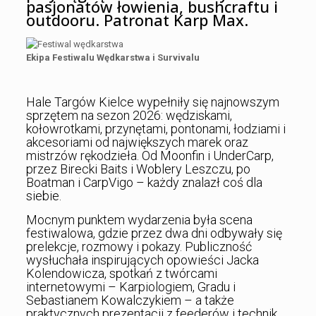
pasjonatów łowienia, bushcraftu i
outdooru. Patronat Karp Max.
Ekipa Festiwalu Wędkarstwa i Survivalu
Hale Targów Kielce wypełniły się najnowszym
sprzętem na sezon 2026: wędziskami,
kołowrotkami, przynętami, pontonami, łodziami i
akcesoriami od największych marek oraz
mistrzów rękodzieła. Od Moonfin i UnderCarp,
przez Birecki Baits i Woblery Leszczu, po
Boatman i CarpVigo – każdy znalazł coś dla
siebie.
Mocnym punktem wydarzenia była scena
festiwalowa, gdzie przez dwa dni odbywały się
prelekcje, rozmowy i pokazy. Publiczność
wysłuchała inspirujących opowieści Jacka
Kolendowicza, spotkań z twórcami
internetowymi – Karpiologiem, Gradu i
Sebastianem Kowalczykiem – a także
praktycznych prezentacji z feederów i technik