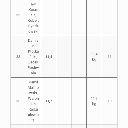
aw
Kosm
32
ala,
Robert
Ryszk
owski
Damia
n
Kłodzi
11,4
33
ński,
11,4
11
kg
Jacek
Pochw
ała
Kamil
Malino
wski,
Weron
11,7
38
11,7
10
ika
kg
Radzi
ulewic
z