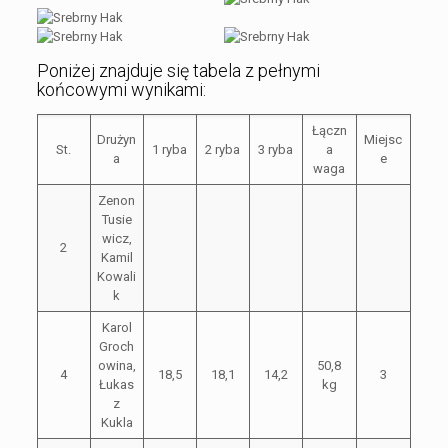
Poniżej znajduje się tabela z pełnymi
końcowymi wynikami:
Łączn
Drużyn
Miejsc
St.
1 ryba
2 ryba
3 ryba
a
a
e
waga
Zenon
Tusie
wicz,
2
Kamil
Kowali
k
Karol
Groch
owina,
50,8
4
18,5
18,1
14,2
3
Łukas
kg
z
Kukla