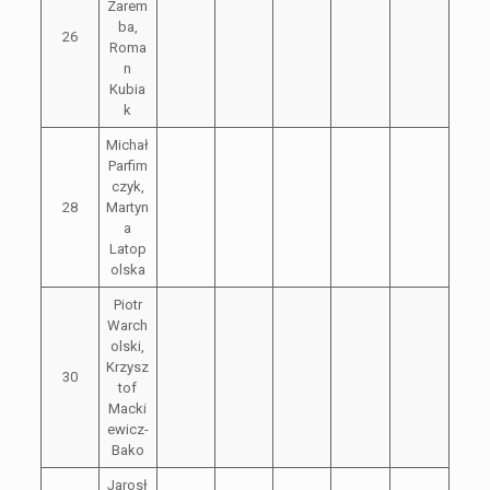
Zarem
ba,
26
Roma
n
Kubia
k
Michał
Parfim
czyk,
28
Martyn
a
Latop
olska
Piotr
Warch
olski,
Krzysz
30
tof
Macki
ewicz-
Bako
Jarosł