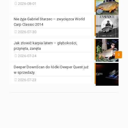
2026-08-01
Nie żyje Gabriel Starzec – zwycięzca World
Carp Classic 2014
2026-07-30
Jak złowić karpia latem – głębokości,
przynęta, zanęta
0
2026-07-24
Deeper DownScan do łódki Deeper Quest już
w sprzedaży.
2026-07-23