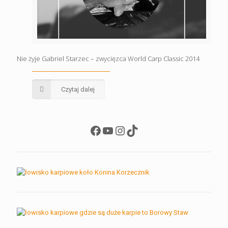
Nie żyje Gabriel Starzec – zwycięzca World Carp Classic 2014
Czytaj dalej
Facebook
YouTube
Instagram
TikTok