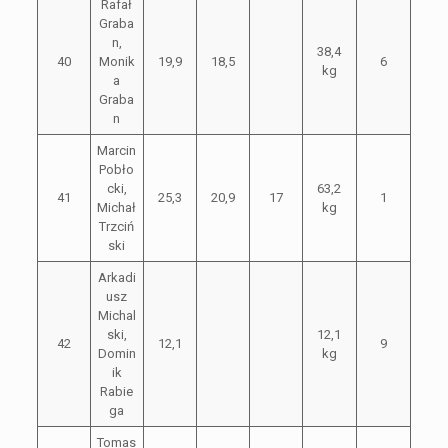
Rafał
Graba
n,
38,4
40
Monik
19,9
18,5
6
kg
a
Graba
n
Marcin
Pobło
cki,
63,2
41
25,3
20,9
17
1
Michał
kg
Trzciń
ski
Arkadi
usz
Michal
ski,
12,1
42
12,1
9
Domin
kg
ik
Rabie
ga
Tomas