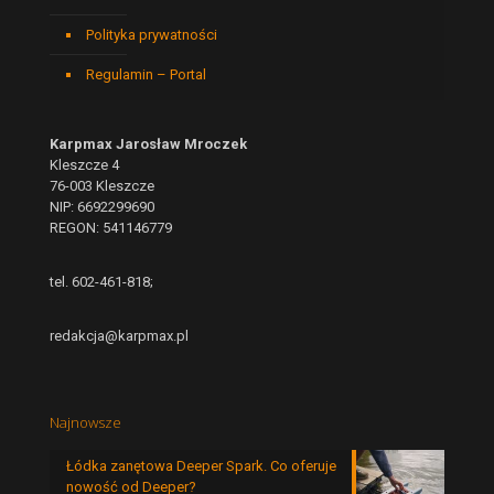
Polityka prywatności
Regulamin – Portal
Karpmax Jarosław Mroczek
Kleszcze 4
76-003 Kleszcze
NIP: 6692299690
REGON: 541146779
tel. 602-461-818;
redakcja@karpmax.pl
Najnowsze
Łódka zanętowa Deeper Spark. Co oferuje
nowość od Deeper?