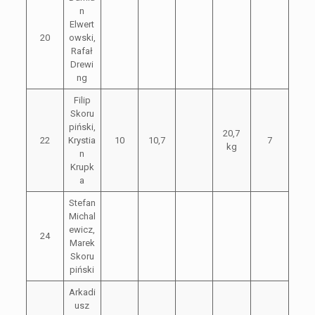
n
Elwert
20
owski,
Rafał
Drewi
ng
Filip
Skoru
piński,
20,7
22
Krystia
10
10,7
7
kg
n
Krupk
a
Stefan
Michal
ewicz,
24
Marek
Skoru
piński
Arkadi
usz