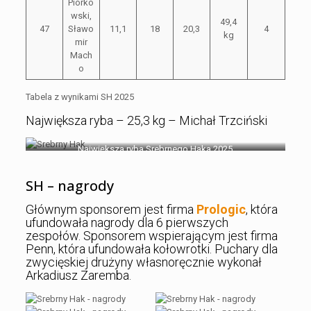
Piórko
wski,
49,4
47
Sławo
11,1
18
20,3
4
kg
mir
Mach
o
Tabela z wynikami SH 2025
Największa ryba – 25,3 kg – Michał Trzciński
Największa ryba Srebrnego Haka 2025
SH – nagrody
Głównym sponsorem jest firma
Prologic
, która
ufundowała nagrody dla 6 pierwszych
zespołów. Sponsorem wspierającym jest firma
Penn, która ufundowała kołowrotki. Puchary dla
zwycięskiej drużyny własnoręcznie wykonał
Arkadiusz Zaremba.