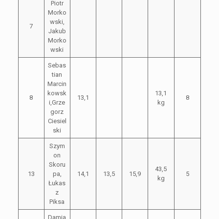
Piotr
Morko
wski,
7
Jakub
Morko
wski
Sebas
tian
Marcin
kowsk
13,1
8
13,1
8
i,Grze
kg
gorz
Ciesiel
ski
Szym
on
Skoru
43,5
13
pa,
14,1
13,5
15,9
5
kg
Łukas
z
Piksa
Damia