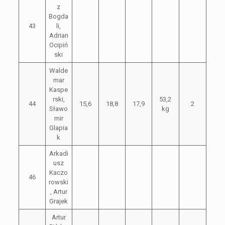
z
Bogda
43
li,
Adrian
Ocipiń
ski
Walde
mar
Kaspe
rski,
53,2
44
15,6
18,8
17,9
2
Sławo
kg
mir
Glapia
k
Arkadi
usz
Kaczo
46
rowski
, Artur
Grajek
Artur