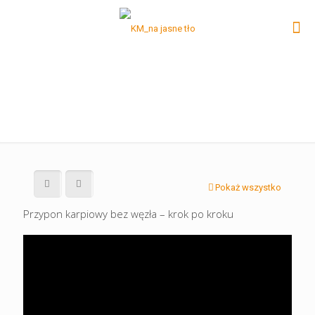
Pokaż wszystko
Przypon karpiowy bez węzła – krok po kroku