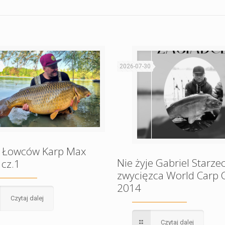
1
2026-07-30
 Łowców Karp Max
Nie żyje Gabriel Starzec
 cz.1
zwycięzca World Carp C
2014
Czytaj dalej
Czytaj dalej