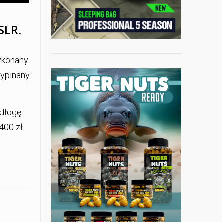
SLR.
wykonany
wypinany
odłogę
00 zł.