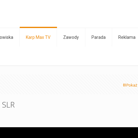
owiska
Karp Max TV
Zawody
Parada
Reklama
Pokaż
e SLR