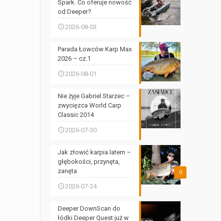
Spark. Co oferuje nowość
od Deeper?
2026-08-03
Parada Łowców Karp Max
2026 – cz.1
2026-08-01
Nie żyje Gabriel Starzec –
zwycięzca World Carp
Classic 2014
2026-07-30
Jak złowić karpia latem –
głębokości, przynęta,
zanęta
0
2026-07-24
Deeper DownScan do
łódki Deeper Quest już w