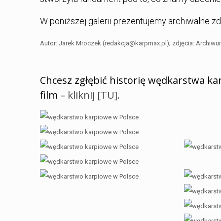
W poniższej galerii prezentujemy archiwalne zd
Autor: Jarek Mroczek (redakcja@karpmax.pl); zdjęcia: Archiw
Chcesz zgłębić historię wędkarstwa k
film –
kliknij [TU].