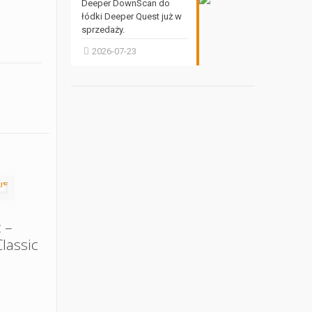
Deeper DownScan do
łódki Deeper Quest już w
sprzedaży.
2026-07-23
 –
lassic