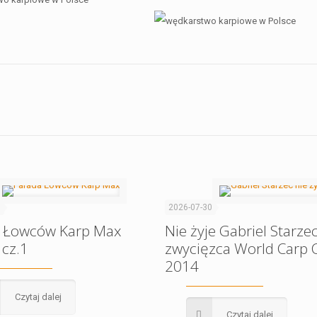
1
2026-07-30
 Łowców Karp Max
Nie żyje Gabriel Starzec
 cz.1
zwycięzca World Carp C
2014
Czytaj dalej
Czytaj dalej