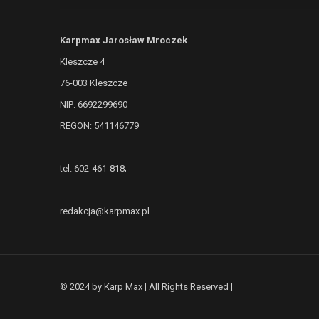
Karpmax Jarosław Mroczek
Kleszcze 4
76-003 Kleszcze
NIP: 6692299690
REGON: 541146779
tel. 602-461-818;
redakcja@karpmax.pl
© 2024 by Karp Max | All Rights Reserved |