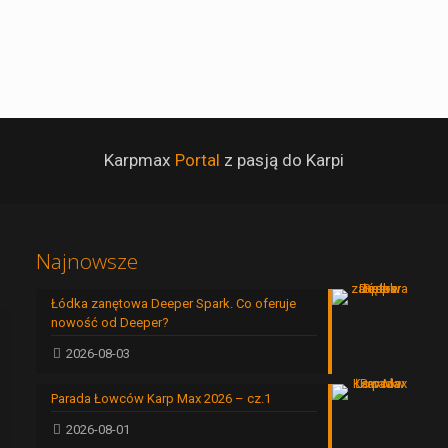
Karpmax
Portal
z pasją do Karpi
Najnowsze
Łódka zanętowa Deeper Spark. Co oferuje
nowość od Deeper?
2026-08-03
Parada Łowców Karp Max 2026 – cz.1
2026-08-01