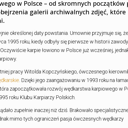
owego w Polsce – od skromnych początków 
jrzenia galerii archiwalnych zdjęć, które
i.
nie określonej daty powstania. Umownie przyjmuje się, ż
1995 roku, kiedy odbyły się pierwsze w historii zawod
 Oczywiście karpie łowiono w Polsce już wcześniej, jednak
arpiowy.
tniej pracy Witolda Kopczyńskiego, ówczesnego kierowni
dkarskie
. Dzięki jego zaangażowaniu w 1993 roku na łama
która zapoczątkowała rozwój wędkarstwa karpiowego w P
95 roku Klubu Karpiarzy Polskich.
ało zupełnie inaczej niż dziś. Brakowało specjalistyczn
ednak mimo tych ograniczeń pasja ówczesnych wędkarzy
.