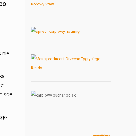
po
e
y
 nie
ka
ch
olsce.
ego