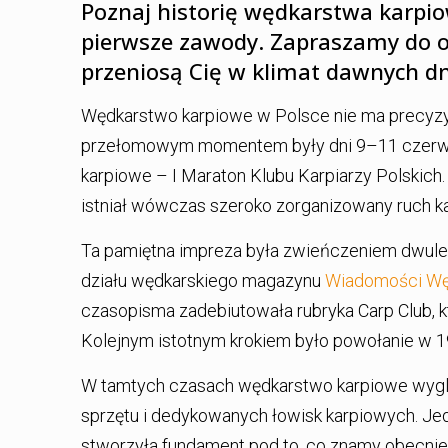
Poznaj historię wędkarstwa karpi
pierwsze zawody. Zapraszamy do obe
przeniosą Cię w klimat dawnych dn
Wędkarstwo karpiowe w Polsce nie ma precyzyj
przełomowym momentem były dni 9–11 czerwca 
karpiowe – I Maraton Klubu Karpiarzy Polskich.
istniał wówczas szeroko zorganizowany ruch k
Ta pamiętna impreza była zwieńczeniem dwule
działu wędkarskiego magazynu
Wiadomości Wę
czasopisma zadebiutowała rubryka Carp Club, 
Kolejnym istotnym krokiem było powołanie w 19
W tamtych czasach wędkarstwo karpiowe wygląd
sprzętu i dedykowanych łowisk karpiowych. J
stworzyła fundament pod to, co znamy obecnie