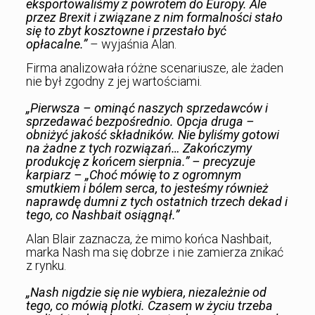
eksportowaliśmy z powrotem do Europy. Ale
przez Brexit i związane z nim formalności stało
się to zbyt kosztowne i przestało być
opłacalne.”
– wyjaśnia Alan.
Firma analizowała różne scenariusze, ale żaden
nie był zgodny z jej wartościami.
„Pierwsza – ominąć naszych sprzedawców i
sprzedawać bezpośrednio. Opcja druga –
obniżyć jakość składników. Nie byliśmy gotowi
na żadne z tych rozwiązań… Zakończymy
produkcję z końcem sierpnia.” – precyzuje
karpiarz – „Choć mówię to z ogromnym
smutkiem i bólem serca, to jesteśmy również
naprawdę dumni z tych ostatnich trzech dekad i
tego, co Nashbait osiągnął.”
Alan Blair zaznacza, że mimo końca Nashbait,
marka Nash ma się dobrze i nie zamierza znikać
z rynku.
„Nash nigdzie się nie wybiera, niezależnie od
tego, co mówią plotki. Czasem w życiu trzeba