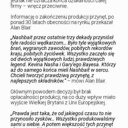
jednak nie oznacza końca działalności całej
firmy – wręcz przeciwnie.
Informację o zakończeniu produkcji przynęt, po
ponad 30 latach obecności na rynku, przekazał
Alan Blair.
„Nashbait przez ostatnie trzy dekady przyniósł
tyle radości wędkarzom… Było tyle wyjątkowych
brań, wygranych zawodów, pobitych rekordów
kraju, pobitych życiówek. Wszystko zaczęło się
od dwóch wyjątkowych ludzi, prawdziwych
legend. Kevina Nasha i Gary’ego Bayesa. Którzy
aż do samego końca mieli Nashbait w sercu.
Chcieli tworzyć prawdziwą przynętę, z
najlepszych składników.”
– mówi Alan Blair.
Głównym powodem decyzji był brak
opłacalności produkcji, na co duży wpływ miało
wyjście Wielkiej Brytanii z Unii Europejskiej.
„Prawda jest taka, że od jakiegoś czasu to nie
przynosiło zysków… Wszystko produkowaliśmy
sami u siebie. A potem większość tych przynęt