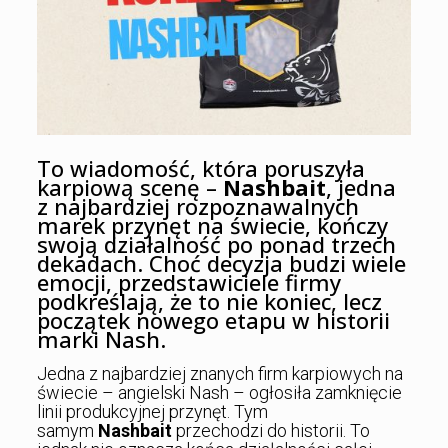
To wiadomość, która poruszyła
karpiową scenę –
Nashbait
, jedna
z najbardziej rozpoznawalnych
marek przynęt na świecie, kończy
swoją działalność po ponad trzech
dekadach. Choć decyzja budzi wiele
emocji, przedstawiciele firmy
podkreślają, że to nie koniec, lecz
początek nowego etapu w historii
marki Nash.
Jedna z najbardziej znanych firm karpiowych na
świecie – angielski Nash – ogłosiła zamknięcie
linii produkcyjnej przynęt. Tym
samym
Nashbait
przechodzi do historii. To