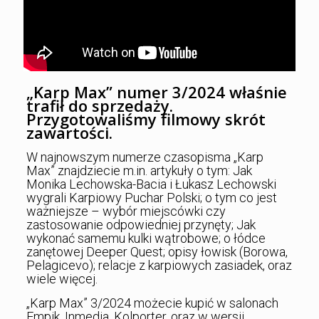
„Karp Max” numer 3/2024 właśnie
trafił do sprzedaży.
Przygotowaliśmy filmowy skrót
zawartości.
W najnowszym numerze czasopisma „Karp
Max” znajdziecie m.in. artykuły o tym: Jak
Monika Lechowska-Bacia i Łukasz Lechowski
wygrali Karpiowy Puchar Polski; o tym co jest
ważniejsze – wybór miejscówki czy
zastosowanie odpowiedniej przynęty; Jak
wykonać samemu kulki wątrobowe; o łódce
zanętowej Deeper Quest; opisy łowisk (Borowa,
Pelagicevo); relacje z karpiowych zasiadek, oraz
wiele więcej.
„Karp Max” 3/2024 możecie kupić w salonach
Empik, Inmedia, Kolporter, oraz w wersji