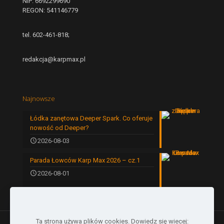
NIP: 6692299690
REGON: 541146779
tel. 602-461-818;
redakcja@karpmax.pl
Najnowsze
Łódka zanętowa Deeper Spark. Co oferuje
nowość od Deeper?
2026-08-03
Parada Łowców Karp Max 2026 – cz.1
2026-08-01
Ta strona używa plików cookies. Dowiedz się wiecej: