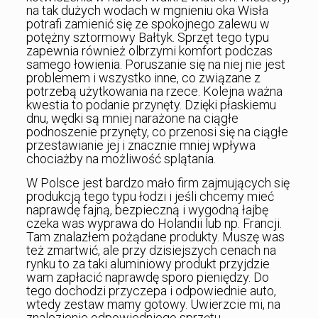
na tak dużych wodach w mgnieniu oka Wisła
potrafi zamienić się ze spokojnego zalewu w
potężny sztormowy Bałtyk. Sprzęt tego typu
zapewnia również olbrzymi komfort podczas
samego łowienia. Poruszanie się na niej nie jest
problemem i wszystko inne, co związane z
potrzebą użytkowania na rzece. Kolejna ważna
kwestia to podanie przynęty. Dzięki płaskiemu
dnu, wędki są mniej narażone na ciągłe
podnoszenie przynęty, co przenosi się na ciągłe
przestawianie jej i znacznie mniej wpływa
chociażby na możliwość splątania.
W Polsce jest bardzo mało firm zajmujących się
produkcją tego typu łodzi i jeśli chcemy mieć
naprawdę fajną, bezpieczną i wygodną łajbę
czeka was wyprawa do Holandii lub np. Francji.
Tam znalazłem pożądane produkty. Muszę was
też zmartwić, ale przy dzisiejszych cenach na
rynku to za taki aluminiowy produkt przyjdzie
wam zapłacić naprawdę sporo pieniędzy. Do
tego dochodzi przyczepa i odpowiednie auto,
wtedy zestaw mamy gotowy. Uwierzcie mi, na
znalezienie odpowiedniego sprzętu