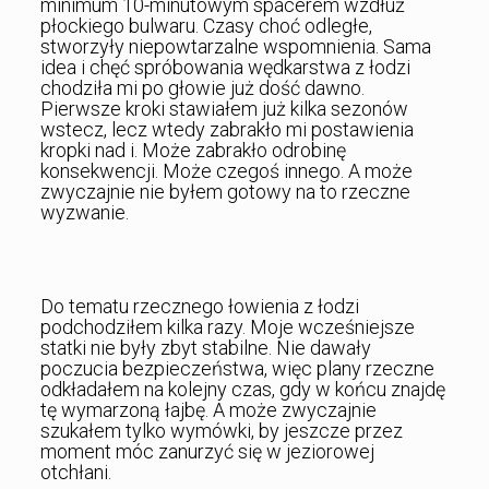
minimum 10-minutowym spacerem wzdłuż
płockiego bulwaru. Czasy choć odległe,
stworzyły niepowtarzalne wspomnienia. Sama
idea i chęć spróbowania wędkarstwa z łodzi
chodziła mi po głowie już dość dawno.
Pierwsze kroki stawiałem już kilka sezonów
wstecz, lecz wtedy zabrakło mi postawienia
kropki nad i. Może zabrakło odrobinę
konsekwencji. Może czegoś innego. A może
zwyczajnie nie byłem gotowy na to rzeczne
wyzwanie.
Do tematu rzecznego łowienia z łodzi
podchodziłem kilka razy. Moje wcześniejsze
statki nie były zbyt stabilne. Nie dawały
poczucia bezpieczeństwa, więc plany rzeczne
odkładałem na kolejny czas, gdy w końcu znajdę
tę wymarzoną łajbę. A może zwyczajnie
szukałem tylko wymówki, by jeszcze przez
moment móc zanurzyć się w jeziorowej
otchłani.