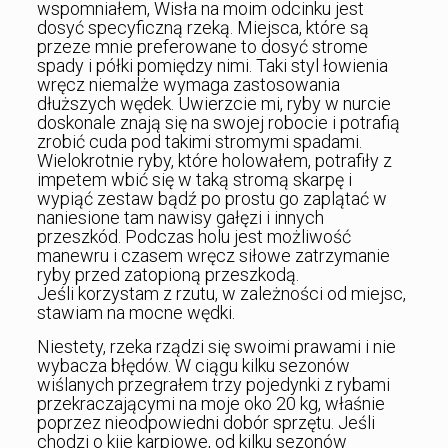
wspomniałem, Wisła na moim odcinku jest
dosyć specyficzną rzeką. Miejsca, które są
przeze mnie preferowane to dosyć strome
spady i półki pomiędzy nimi. Taki styl łowienia
wręcz niemalże wymaga zastosowania
dłuższych wędek. Uwierzcie mi, ryby w nurcie
doskonale znają się na swojej robocie i potrafią
zrobić cuda pod takimi stromymi spadami.
Wielokrotnie ryby, które holowałem, potrafiły z
impetem wbić się w taką stromą skarpę i
wypiąć zestaw bądź po prostu go zaplątać w
naniesione tam nawisy gałęzi i innych
przeszkód. Podczas holu jest możliwość
manewru i czasem wręcz siłowe zatrzymanie
ryby przed zatopioną przeszkodą.
Jeśli korzystam z rzutu, w zależności od miejsc,
stawiam na mocne wędki.
Niestety, rzeka rządzi się swoimi prawami i nie
wybacza błędów. W ciągu kilku sezonów
wiślanych przegrałem trzy pojedynki z rybami
przekraczającymi na moje oko 20 kg, właśnie
poprzez nieodpowiedni dobór sprzętu. Jeśli
chodzi o kije karpiowe, od kilku sezonów