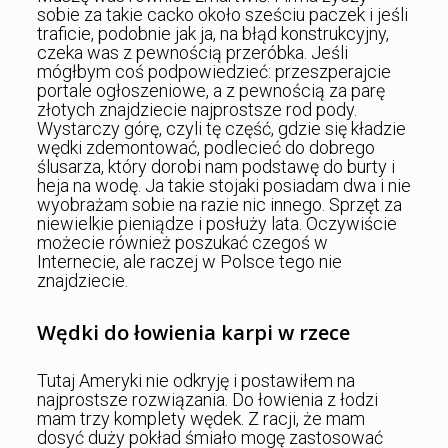
sobie za takie cacko około sześciu paczek i jeśli
traficie, podobnie jak ja, na błąd konstrukcyjny,
czeka was z pewnością przeróbka. Jeśli
mógłbym coś podpowiedzieć: przeszperajcie
portale ogłoszeniowe, a z pewnością za parę
złotych znajdziecie najprostsze rod pody.
Wystarczy górę, czyli tę część, gdzie się kładzie
wędki zdemontować, podlecieć do dobrego
ślusarza, który dorobi nam podstawę do burty i
heja na wodę. Ja takie stojaki posiadam dwa i nie
wyobrażam sobie na razie nic innego. Sprzęt za
niewielkie pieniądze i posłuży lata. Oczywiście
możecie również poszukać czegoś w
Internecie, ale raczej w Polsce tego nie
znajdziecie.
Wędki do łowienia karpi w rzece
Tutaj Ameryki nie odkryję i postawiłem na
najprostsze rozwiązania. Do łowienia z łodzi
mam trzy komplety wędek. Z racji, że mam
dosyć duży pokład śmiało mogę zastosować