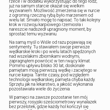
rzece i w dodatku wykorzystując do tego łódź,
już na samym starcie okazał się wielkim
wyzwaniem. Możliwość zmierzenia się w nurcie
z ogromną rzeczną rybą było marzeniem od
wielu lat. Śmiało mogę to napisać. To taki kolejny
krok w rozwoju karpiowego rzemiosła i
nareszcie nadszedł upragniony moment, by
sprostać temu wyzwaniu.
Na samą myśl o Wiśle od razu pojawiają się
sentymenty. Tu stawiałem swoje pierwsze
wędkarskie kroki i po wielu latach spędzonych
nad wszelakimi zbiornikami wodnymi,
zapragnąłem powrócić w ten rwący klimat.
Pomimo upływu blisko 30 lat, doskonale
pamiętam moją pierwszą wędkę i zaciętego w
nurcie karpia. Tamte czasy, pod względem
technologii wędkarskiej, pamięta chyba każdy.
Sprzętu jak na lekarstwo, a jakość wykonania
pozostawiała wiele do życzenia.
W pamięci na zawsze pozostanie ten mój
pierwszy, rosyjski sześciometrowy wynalazek
bez przelotek, gdzie każdy hol kończył się