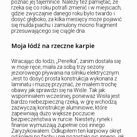
poznać jej tajemnice. Należy też pamiętać, że
rzeka się co roku potrafi zmienić i w miejscach,
gdzie zwyczajnie danego roku było twardo i
dosyć głęboko, za kilka miesięcy może pojawić
się mulda piachu i zamulony mocno fragment
przesuwającego się ciągle dna.
Moja łódź na rzeczne karpie
Wracając do łodzi, „Perełka”, zanim dostała się
w moje ręce, miała za sobą trzy sezony
jeziorowego pływania na silniku elektrycznym.
Jest to dosyć prosta konstrukcja wykonana z
laminatu i muszę przyznać, że miałem trochę
obawy jak sprawdzi się na Wiśle. Tak jak
wspomniałem wcześniej, ponieważ Wisła jest
bardzo niebezpieczną rzeką, w grę wchodzą
zazwyczaj konstrukcje aluminiowe, które
zapewniają dużo większe poczucie
bezpieczeństwa w nurcie. Niestety, rynek i
finanse wymuszają zupełnie coś innego.
Zaryzykowałem. Odkupiłem ten karpiowy okręt
od kolegi po fachu i nie pozostało nic innego, jak