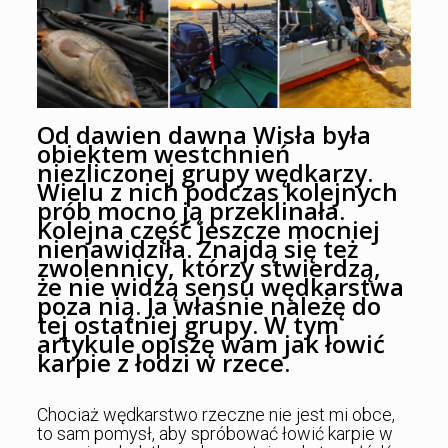
Od dawien dawna Wisła była
obiektem westchnień
niezliczonej grupy wędkarzy.
Wielu z nich podczas kolejnych
prób mocno ją przeklinała.
Kolejna część jeszcze mocniej
nienawidziła. Znajdą się też
zwolennicy, którzy stwierdzą,
że nie widzą sensu wędkarstwa
poza nią. Ja właśnie należę do
tej ostatniej grupy. W tym
artykule opiszę wam jak łowić
karpie z łodzi w rzece.
Chociaż wędkarstwo rzeczne nie jest mi obce,
to sam pomysł, aby spróbować łowić karpie w