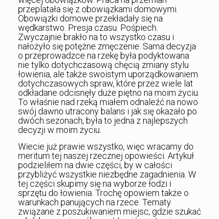
przeplatała się z obowiązkami domowymi.
Obowiązki domowe przekładały się na
wędkarstwo. Presja czasu. Pośpiech.
Zwyczajnie brakło na to wszystko czasu i
nałożyło się potężne zmęczenie. Sama decyzja
o przeprowadzce na rzekę była podyktowana
nie tylko dotychczasową chęcią zmiany stylu
łowienia, ale także swoistym uporządkowaniem
dotychczasowych spraw, które przez wiele lat
odkładane odcisnęły duże piętno na moim życiu.
To właśnie nad rzeką miałem odnaleźć na nowo
swój dawno utracony balans i jak się okazało po
dwóch sezonach, była to jedna z najlepszych
decyzji w moim życiu.
Wiecie już prawie wszystko, więc wracamy do
meritum tej naszej rzecznej opowieści. Artykuł
podzieliłem na dwie części, by w całości
przybliżyć wszystkie niezbędne zagadnienia. W
tej części skupimy się na wyborze łodzi i
sprzętu do łowienia. Trochę opowiem także o
warunkach panujących na rzece. Tematy
związane z poszukiwaniem miejsc, gdzie szukać