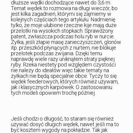
dłuższe wędki dochodzące nawet do 3,6 m.
Temat wędek to rozmowa na długi wieczór, bo
jest kilka zagadnień, którymi się zajmiemy w
kolejnych częściach tego artykułu. Nadmienię
tylko, że moje ulubione rzeczne kije mają duże
przelotki na wysokich stopkach. Sprawdzony
patent, zwłaszcza podczas holu ryb w nurcie.
Żyłka, jeśli złapie masę zanieczyszczeń, glonów
itp. przeszkód płynących z nurtem, nie blokuje
przelotek podczas zwijania. Dzięki temu
naprawdę wiele razy uniknąłem straty pięknej
ryby. Rzeka niestety pod względem czystości
nie należy do ideałów więc takie tematy na
żyłkach nie będą specjalnie obce. Tyczy to się
wędek feederowych, których również używam,
jak i klasycznych karpiówek. O zastosowaniu
tych modeli opowiem trochę później.
Jeśli chodzi o długość, to staram się również
używać dosyć długich wędek, nawet jeśli ma to
być kosztem wygody na pokładzie. Tak jak