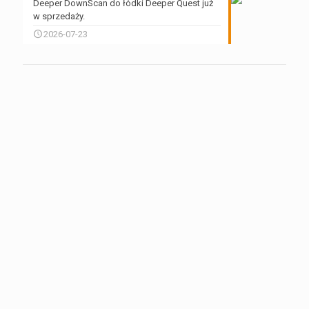
Deeper DownScan do łódki Deeper Quest już
w sprzedaży.
2026-07-23