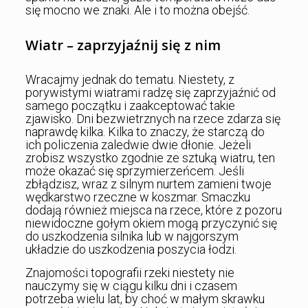
się mocno we znaki. Ale i to można obejść.
Wiatr – zaprzyjaźnij się z nim
Wracajmy jednak do tematu. Niestety, z
porywistymi wiatrami radzę się zaprzyjaźnić od
samego początku i zaakceptować takie
zjawisko. Dni bezwietrznych na rzece zdarza się
naprawdę kilka. Kilka to znaczy, że starczą do
ich policzenia zaledwie dwie dłonie. Jeżeli
zrobisz wszystko zgodnie ze sztuką wiatru, ten
może okazać się sprzymierzeńcem. Jeśli
zbłądzisz, wraz z silnym nurtem zamieni twoje
wędkarstwo rzeczne w koszmar. Smaczku
dodają również miejsca na rzece, które z pozoru
niewidoczne gołym okiem mogą przyczynić się
do uszkodzenia silnika lub w najgorszym
układzie do uszkodzenia poszycia łodzi.
Znajomości topografii rzeki niestety nie
nauczymy się w ciągu kilku dni i czasem
potrzeba wielu lat, by choć w małym skrawku