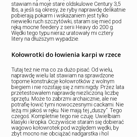
stawiam na moje stare oldskulowe Century 3,5
lbs, a jeśli są okresy, że ryby naprawdę delikatnie
pobierają pokarm i wskazaniem jest tylko
niewielki ruch szczytówki, staram się mieć pod
ręką mocne feedery z serii Heavy do 200 g.
Wędki tego typu nieraz uratowały mi cztery
litery na dłuższym wypadzie.
Kołowrotki do łowienia karpi w rzece
Tutaj też nie ma co za dużo pisać. Od wielu,
naprawdę wielu lat stawiam na sprawdzone
toporne konstrukcje kołowrotków z wolnym
biegiem i nie rozstaję się z nimi nigdy. Przez lata
przetestowałem naprawdę niezliczoną liczbę
sprzętu. Może to zabrzmi archaicznie, ale nie
potrafię łowić tymi nowoczesnymi cackami. Nie
leżą mi jakoś w ręku. Nie mają tej „duszy”. Tego
czegoś. Kompletnie tego nie czuję. Uwielbiam
klasyki i kropka. Oczywiście staram się dobierać
wagowo kołowrotek pod względem wędki, by
zbyt mocno nie obciążać nadgarstka i hol