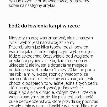
ryb lub czym je próbować łowić, zostawimy
sobie na następny artykuł.
Łódź do łowienia karpi w rzece
Niestety, muszę was zmartwić, ale na naszym
rynku wybór jest naprawdę znikomy.
Przerabiałem już kilka typów łodzi i powiem
wam, że jak dla mnie najlepszym wyborem jest
łódź płaskodenna. Oczywiście pod względem
prędkości płynięcia nie będzie to demon w
układzie V, ale kwestia dotarcia na miejsce
oddalone nawet o około 15 czy 20 km od portu
nie robiła mi większej różnicy. Wiadomo, że
samo dotarcie rozjedzie się w czasie, ale jeśli
chodzi o pośpiech, to właśnie jedna z tych cech,
której chcę się wyzbywać, jednocześnie
skupiając się na klimacie, którym rzeka urzeknie
was na samym starcie. Na plus jest stabilność i
duże bezpieczeństwo, które przyda się podczas
kotwiczenia w nurcie i walki z wiatrem. Niestety,