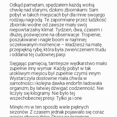
Odkąd pamiętam, spędzałem każdą wolną
chwilę nad starymi, dzikimi zbiornikami. Sam
pobyt w takich miejscach był dla mnie swojego
rodzaju nagrodą. Te zapomniane przez ludzkość
zbiorniki wodne od zawsze miały swój
niepowtarzalny klimat. Tydzień, dwa, czasem i
dłużej, poświęcone na obserwacje. Tropienie,
poszukiwanie i nagle boom w najmniej
oczekiwanym momencie – kładziesz na matę
przepiękną rybę, która była zwieńczeniem trudu
i oddania tej cudownej pasji.
Sięgając pamięcią, tamtejsze wędkarstwo miało
zupełnie inny wymiar. Każdy pobyt w tak
urokliwym miejscu był zupełnie czymś innym.
Wystarczyła dosłownie mała chwila w
samotności i kolejna dawka endorfin ładowała
organizm, by łatwiej dźwigać codzienność. Nie
liczyły się kilogramy. Nie było tej
wszechobecnej presji. Tylko ja i one.
Minęło mi w ten sposób wiele pięknych
sezonów. Z czasem jednak pojawiało się coraz
więcej obowiązków. Praca na przemian