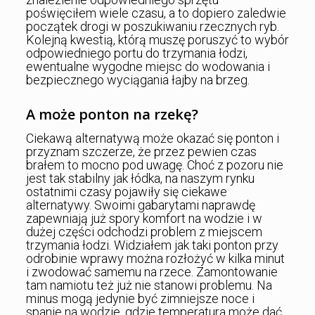
poświęciłem wiele czasu, a to dopiero zaledwie
początek drogi w poszukiwaniu rzecznych ryb.
Kolejną kwestią, którą muszę poruszyć to wybór
odpowiedniego portu do trzymania łodzi,
ewentualne wygodne miejsc do wodowania i
bezpiecznego wyciągania łajby na brzeg.
A może ponton na rzekę?
Ciekawą alternatywą może okazać się ponton i
przyznam szczerze, że przez pewien czas
brałem to mocno pod uwagę. Choć z pozoru nie
jest tak stabilny jak łódka, na naszym rynku
ostatnimi czasy pojawiły się ciekawe
alternatywy. Swoimi gabarytami naprawdę
zapewniają już spory komfort na wodzie i w
dużej części odchodzi problem z miejscem
trzymania łodzi. Widziałem jak taki ponton przy
odrobinie wprawy można rozłożyć w kilka minut
i zwodować samemu na rzece. Zamontowanie
tam namiotu też już nie stanowi problemu. Na
minus mogą jedynie być zimniejsze noce i
spanie na wodzie, gdzie temperatura może dać