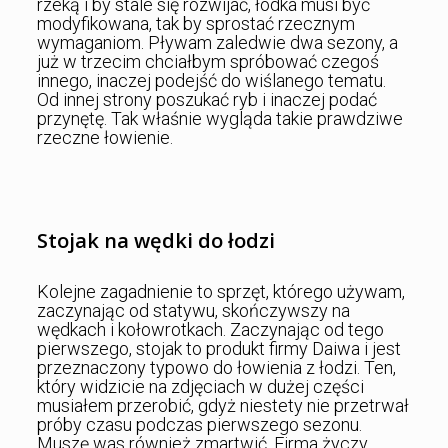
rzeką i by stale się rozwijać, łódka musi być
modyfikowana, tak by sprostać rzecznym
wymaganiom. Pływam zaledwie dwa sezony, a
już w trzecim chciałbym spróbować czegoś
innego, inaczej podejść do wiślanego tematu.
Od innej strony poszukać ryb i inaczej podać
przynętę. Tak właśnie wygląda takie prawdziwe
rzeczne łowienie.
Stojak na wędki do łodzi
Kolejne zagadnienie to sprzęt, którego używam,
zaczynając od statywu, skończywszy na
wędkach i kołowrotkach. Zaczynając od tego
pierwszego, stojak to produkt firmy Daiwa i jest
przeznaczony typowo do łowienia z łodzi. Ten,
który widzicie na zdjęciach w dużej części
musiałem przerobić, gdyż niestety nie przetrwał
próby czasu podczas pierwszego sezonu.
Muszę was również zmartwić. Firma życzy