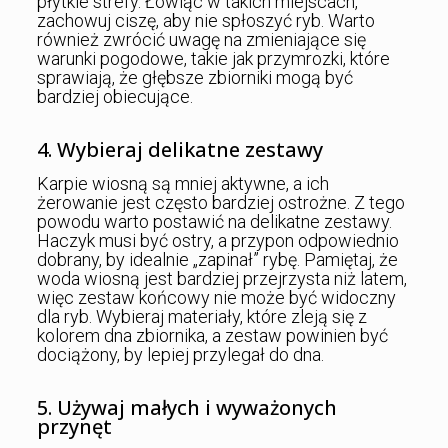
płytkie strefy. Łowiąc w takich miejscach,
zachowuj ciszę, aby nie spłoszyć ryb. Warto
również zwrócić uwagę na zmieniające się
warunki pogodowe, takie jak przymrozki, które
sprawiają, że głębsze zbiorniki mogą być
bardziej obiecujące.
4. Wybieraj delikatne zestawy
Karpie wiosną są mniej aktywne, a ich
żerowanie jest często bardziej ostrożne. Z tego
powodu warto postawić na delikatne zestawy.
Haczyk musi być ostry, a przypon odpowiednio
dobrany, by idealnie „zapinał” rybę. Pamiętaj, że
woda wiosną jest bardziej przejrzysta niż latem,
więc zestaw końcowy nie może być widoczny
dla ryb. Wybieraj materiały, które zleją się z
kolorem dna zbiornika, a zestaw powinien być
dociążony, by lepiej przylegał do dna.
5. Używaj małych i wyważonych
przynęt