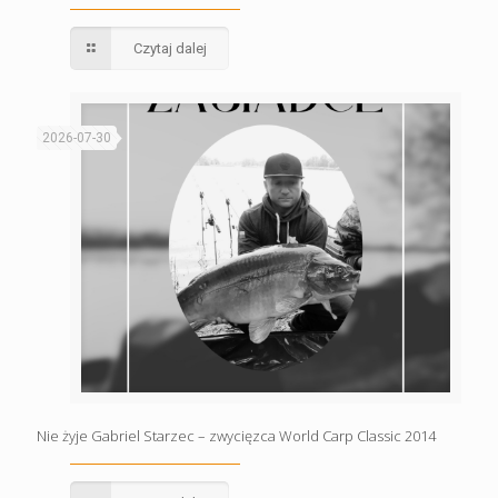
Czytaj dalej
2026-07-30
Nie żyje Gabriel Starzec – zwycięzca World Carp Classic 2014