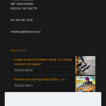
NIP: 6692299690
REGON: 541146779
tel. 602-461-818;
redakcja@karpmax.pl
Najnowsze
Łódka zanętowa Deeper Spark. Co oferuje
nowość od Deeper?
2026-08-03
Parada Łowców Karp Max 2026 – cz.1
2026-08-01