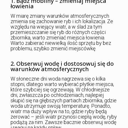
1. Bądź mobilny – zmieniaj miejsca
łowienia
W miarę zmiany warunków atmosferycznych
zmienia się zachowanie ryb i ich lokalizacja. Ze
względu na wiejący wiatr, a w ślad za tym
przemieszczanie się ryb do różnych części
zbiornika, warto zmieniać miejsca łowienia.
Warto zabierać niewielką ilość sprzętu by bez
problemu, szybko zmienić miejscówkę.
2. Obserwuj wodę i dostosowuj się do
warunków atmosferycznych
W słoneczne dni woda nagrzewa się o kilka
stopni, dlatego warto wybierać płytkie miejsca,
które szybciej się ogrzewają. W chłodniejsze
dni, zwłaszcza po ochłodzeniach, najlepiej
skupić się na głębszych partiach zbiornika, gdzie
woda utrzymuje swoją temperaturę. Ponadto,
wiatr ma duży wpływ na to, gdzie ryby będą
żerować – jeśli wiatr przynosi ciepłą wodę, ryby
podążą za nim. Zawsze bacznie obserwuj wodę
i reaguj na każdy spław.