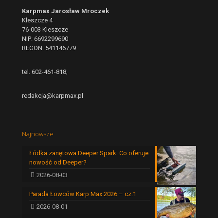
Karpmax Jarosław Mroczek
Kleszcze 4
76-003 Kleszcze
NIP: 6692299690
REGON: 541146779
tel. 602-461-818;
redakcja@karpmax.pl
Najnowsze
Łódka zanętowa Deeper Spark. Co oferuje
nowość od Deeper?
2026-08-03
Parada Łowców Karp Max 2026 – cz.1
2026-08-01