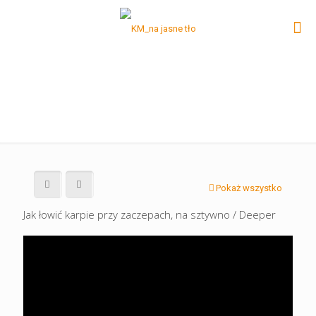
Pokaż wszystko
Jak łowić karpie przy zaczepach, na sztywno / Deeper