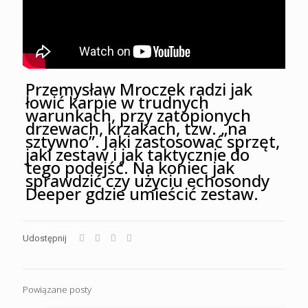
Przemysław Mroczek radzi jak
łowić karpie w trudnych
warunkach, przy zatopionych
drzewach, krzakach, tzw. „na
sztywno”. Jaki zastosować sprzęt,
jaki zestaw i jak taktycznie do
tego podejść. Na koniec jak
sprawdzić czy użyciu echosondy
Deeper gdzie umieścić zestaw.
Udostępnij
Powiązane posty