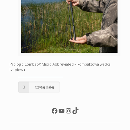
Prologic Combat-X Micro Abbreviated – kompaktowa wędka
karpiowa
Czytaj dalej
Facebook
YouTube
Instagram
TikTok