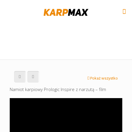
Pokaż wszystko
Namiot karpiowy Prologic Inspire z narzutą – film