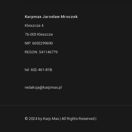
Karpmax Jarosław Mroczek
Kleszcze 4
76-003 Kleszcze
NIP: 6692299690
REGON: 541146779
tel. 602-461-818;
redakcja@karpmax.pl
© 2024 by Karp Max | All Rights Reserved |