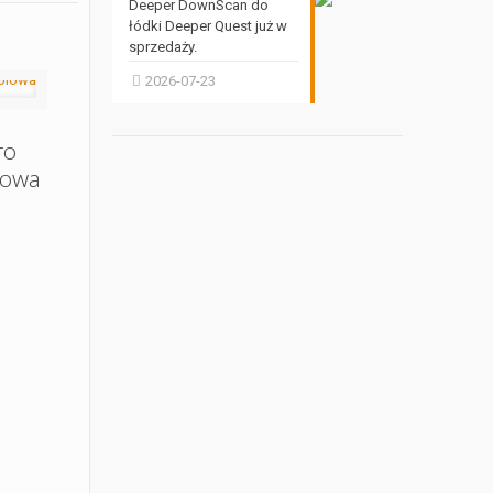
Deeper DownScan do
łódki Deeper Quest już w
sprzedaży.
2026-07-23
ro
towa