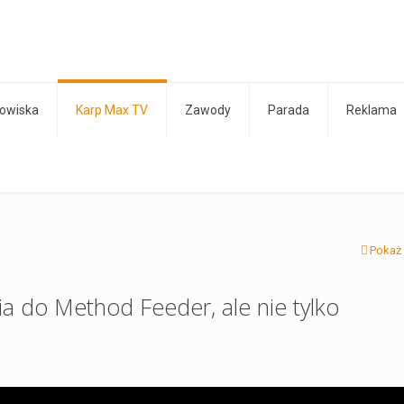
owiska
Karp Max TV
Zawody
Parada
Reklama
Pokaż
a do Method Feeder, ale nie tylko