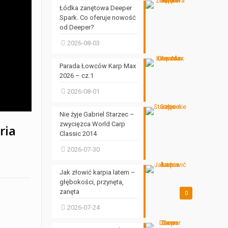
Łódka zanętowa Deeper
Spark. Co oferuje nowość
od Deeper?
2026-08-03
Parada Łowców Karp Max
2026 – cz.1
2026-08-01
Nie żyje Gabriel Starzec –
zwycięzca World Carp
ria
Classic 2014
2026-07-30
Jak złowić karpia latem –
głębokości, przynęta,
zanęta
0
2026-07-24