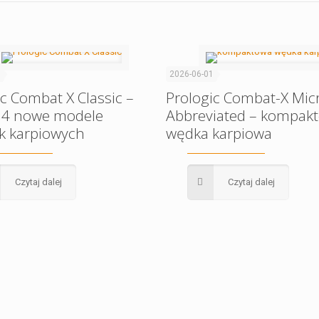
9
2026-06-01
ic Combat X Classic –
Prologic Combat-X Mic
 4 nowe modele
Abbreviated – kompak
k karpiowych
wędka karpiowa
Czytaj dalej
Czytaj dalej