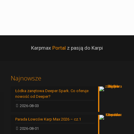
Karpmax
Portal
z pasją do Karpi
Najnowsze
Łódka zanętowa Deeper Spark. Co oferuje
nowość od Deeper?
2026-08-03
Parada Łowców Karp Max 2026 – cz.1
2026-08-01